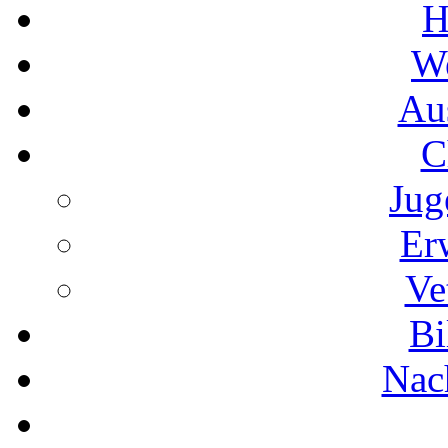
H
We
Au
C
Jug
Er
Ve
Bi
Nac