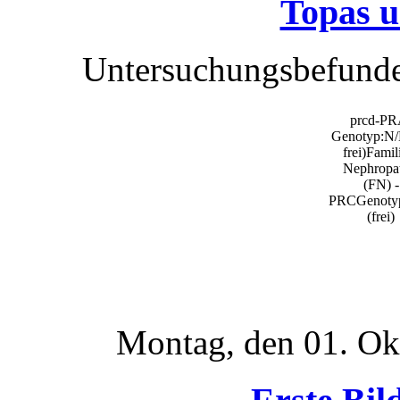
Topas 
Untersuchungsbefunde
prcd-PR
Genotyp:N/
frei)Famil
Nephropat
(FN) -
PRCGenoty
(frei)
Montag, den 01. Ok